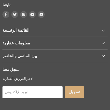
تابعنا
Find
Find
Find
Find
Find
us
us
us
us
us
on
on
on
on
on
البريد
Youtube
Instagram
Twitter
Facebook
القائمة الرئيسية
الإلكتروني
معلومات عقارية
بين الماضي والحاضر
سجل معنا
لآخر العروض العقارية
تسجيل
البريد الإلكتروني