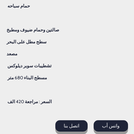
حمام
سباحه
صالتين
وحمام
ضيوف
ومطبخ
سطح
مطل
على
البحر
مصعد
تشطيبات
سوبر
ديلوكس
مسطح
البناء
680
متر
السعر
:
مراجعة
420
الف
واتس أب
اتصل بنا