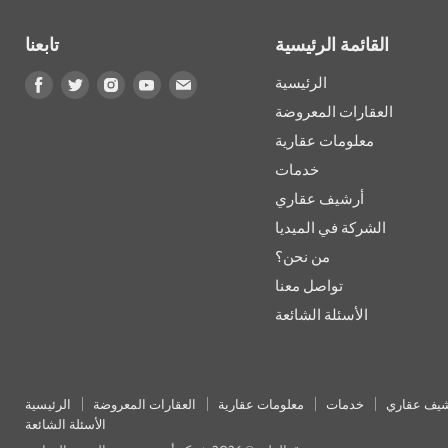
القائمة الرئيسية
تابعنا
Find
Find
Find
Find
Find
الرئيسية
us
us
us
us
us
العقارات المعروضة
on
on
on
on
on
معلومات عقارية
البريد
Youtube
Instagram
Twitter
Facebook
خدمات
الإلكتروني
أرشيف عقاري
الشركة في الميديا
من نحن؟
تواصل معنا
الأسئلة الشائعة
يف عقاري
خدمات
معلومات عقارية
العقارات المعروضة
الرئيسية
الأسئلة الشائعة